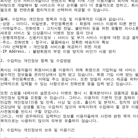
회사는 신규 서비스개발이나 컨텐츠의 확충 시에 기존 이용자들이 회사에 제
바탕으로 개발해야 할 서비스의 우선 순위를 보다 더 효율적으로 정하고, 회
필요로 할 컨텐츠를 합리적으로 선택하여 제공할 수 있습니다.
둘째, 수집하는 개인정보 항목과 수집 및 이용목적은 다음과 같습니다.
-성명 , 아이디, 비밀번호, 주민등록번호 : 회원제 서비스 이용에 따른 본인
-이메일주소, 전화번호 : 고지사항 전달, 불만처리 등을 위한 원활한 의사소
새로운 서비스 및 신상품이나 이벤트 정보 등의 안내
-은행계좌정보, 신용카드정보 : 서비스 및 부가 서비스 이용에 대한 요금 
-주소, 전화번호 : 청구서, 물품배송시 정확한 배송지의 확보
-기타 선택항목 : 개인맞춤 서비스를 제공하기 위한 자료
-IP Address, : 불량회원의 부정 이용 방지와 비인가 사용 방지
2. 수집하는 개인정보 항목 및 수집방법
회사는 이용자들이 회원서비스를 이용하기 위해 회원으로 가입하실 때 서비스
필수적인 정보들을 온라인상에서 입력 받고 있습니다. 회원 가입 시에 받는 
이름, 주민등록번호, 이메일 주소 등입니다. 또한 양질의 서비스 제공을 위
선택적으로 입력할 수 있는 사항으로서 전화번호 등을 입력 받고 있습니다.
또한 쇼핑몰 내에서의 설문조사나 이벤트 행사 시 통계분석이나 경품제공 등을
개인정보 입력을 요청할 수 있습니다. 그러나, 이용자의 기본적 인권 침해의
민감한 개인정보(인종 및 민족, 사상 및 신조, 출신지 및 본적지, 정치적 성
건강상태 및 성생활 등)는 수집하지 않으며 부득이하게 수집해야 할 경우 이
사전동의를 반드시 구할 것입니다.
그리고, 어떤 경우에라도 입력하신 정보를 이용자들에게 사전에 밝힌 목적 이
목적으로는 사용하지 않으며 외부로 유출하지 않습니다.
3. 수집하는 개인정보의 보유 및 이용기간