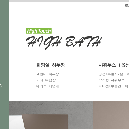
로
화장실 하부장
세면대 하부장
경첩/무힌지/슬라
기타 수납장
박스형 샤워부스
대리석 세면대
파티션(부분칸막이