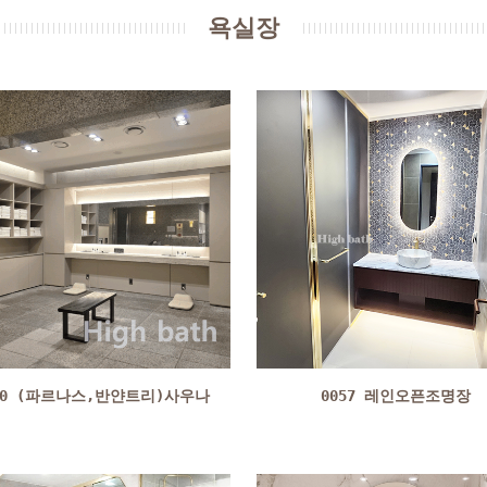
욕실장
00 (파르나스,반얀트리)사우나
0057 레인오픈조명장