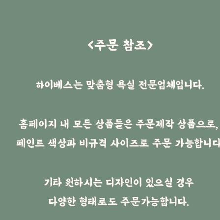
SEARCH
화장실 세트
화장실 상부
수납장
거울