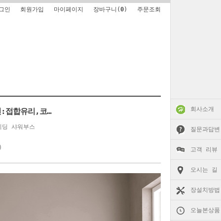
그인
회원가입
마이페이지
장바구니(
0
)
주문조회
회사소개
샤워부스 (옵션:접합유리,코팅)
이딩 샤워부스
질문과답변
)
고객 리뷰
오시는 길
장설치방법
오늘본상품