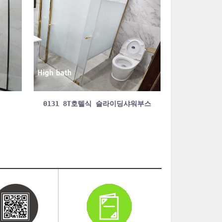
0131 8T호텔식 슬라이딩샤워부스